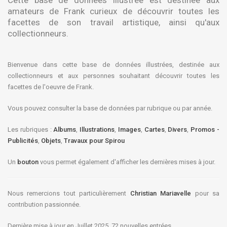
Cette
base de données illustrée
est destinée aux
amateurs de Frank curieux de découvrir toutes les
facettes de son travail artistique, ainsi qu'aux
collectionneurs.
Bienvenue dans cette base de données illustrées, destinée aux
collectionneurs et aux personnes souhaitant découvrir toutes les
facettes de l'oeuvre de Frank.
Vous pouvez consulter la base de données par rubrique ou par année.
Les rubriques :
Albums
,
Illustrations
,
Images
,
Cartes
,
Divers
,
Promos -
Publicités
,
Objets
,
Travaux pour Spirou
Un
bouton
vous permet également d'afficher les dernières mises à jour.
Nous remercions tout particulièrement
Christian Mariavelle
pour sa
contribution passionnée.
Dernière mise à jour en Juillet 2025, 72 nouvelles entrées