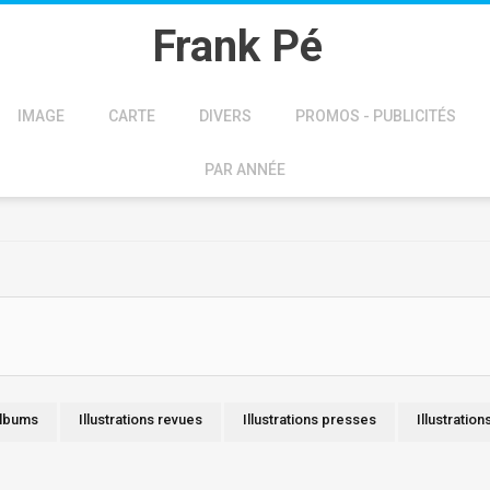
Frank Pé
IMAGE
CARTE
DIVERS
PROMOS - PUBLICITÉS
PAR ANNÉE
albums
Illustrations revues
Illustrations presses
Illustration