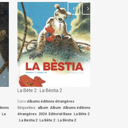
La Bête 2 : La Bèstia 2
La Bête 2 : La 
Dans
Albums éditions étrangères
Dans
Albums édi
tions
Etiquettes:
album
Album
Albums éditions
Etiquettes:
albu
La
étrangères
2024
Editorial Base
La Bête 2
étrangères
2024
: La Bestia 2
La Bête 2 : La Bèstia 2
: La Bestia 2