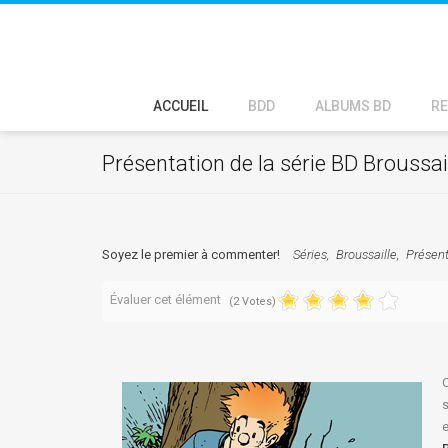
ACCUEIL
BDD
ALBUMS BD
RE
Présentation de la série BD Broussai
Soyez le premier à commenter!
Séries
Broussaille
Présent
Évaluer cet élément
(2 Votes)
C
s
e