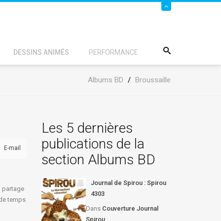
DESSINS ANIMÉS
PERFORMANCE
Albums BD
/
Broussaille
Les 5 dernières
publications de la
E-mail
section Albums BD
Journal de Spirou : Spirou
e
partage
4303
 de temps
Dans
Couverture Journal
Spirou