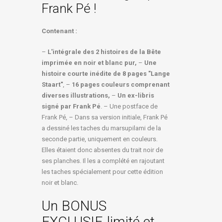
Frank Pé !
Contenant :
–
L'intégrale des 2 histoires de la Bête
imprimée en noir et blanc pur,
–
Une
histoire courte inédite de 8 pages "Lange
Staart"
, –
16 pages couleurs comprenant
diverses illustrations,
–
Un ex-libris
signé par Frank Pé
. – Une postface de
Frank Pé, – Dans sa version initiale, Frank Pé
a dessiné les taches du marsupilami de la
seconde partie, uniquement en couleurs.
Elles étaient donc absentes du trait noir de
ses planches. Il les a complété en rajoutant
les taches spécialement pour cette édition
noir et blanc.
Un BONUS
EXCLUSIF, limité et