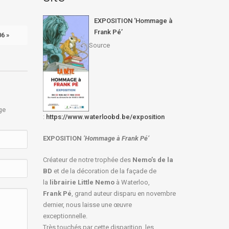
Dans
Actualités 2024
EXPOSITION ‘Hommage à
Frank Pé’
06 »
Source
ge
:
https://www.waterloobd.be/exposition
EXPOSITION
‘Hommage à
Frank Pé
’
Créateur de notre trophée des
Nemo’s de la
BD
et de la décoration de la façade de
la
librairie Little Nemo
à Waterloo,
Frank Pé
, grand auteur disparu en novembre
dernier, nous laisse une œuvre
exceptionnelle.
Très touchés par cette disparition, les