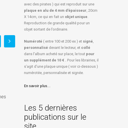
avec des pirates ) qui est reproduit sur une
plaque en alu de 4 mm d’épaisseur
, 20cm
X 14cm, ce qui en fait un
objet unique
.
Reproduction de grande qualité pour un
objet sortant de l’ordinaire.
Numéroté
( entre 100 et 200 ex ) et
signé
,
personnalisé
devant le lecteur, et
collé
dans l'album acheté sur place, le tout
pour
un
supplément de 10 € .
Pour les librairies, il
s’agit d’une plaque unique ( voir ci-dessous )
numérotée, personnalisée et signée.
En savoir plus...
mes
Dessine ! … et tu connaîtras
l’univers et les dieux
Derniers exemplaires :
Les 5 dernières
Édition d’un coffret de lu
octobre 16, 2024
publications sur le
« La Bête fait du chemin 
Dans
Actualités 2024
site
septembre 04, 2024