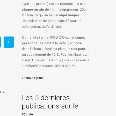
avec des pirates ) qui est reproduit sur une
plaque en alu de 4 mm d’épaisseur
, 20cm
X 14cm, ce qui en fait un
objet unique
.
Reproduction de grande qualité pour un
objet sortant de l’ordinaire.
Numéroté
( entre 100 et 200 ex ) et
signé
,
personnalisé
devant le lecteur, et
collé
dans l'album acheté sur place, le tout
pour
un
supplément de 10 € .
Pour les librairies, il
s’agit d’une plaque unique ( voir ci-dessous )
numérotée, personnalisée et signée.
Badge exposant Laval
En savoir plus...
juin 22, 2025
Dans
Objets-divers
ite
Les 5 dernières
3° Quinzaine de la BD de
publications sur le
Bruxelles
juin 22, 2025
site