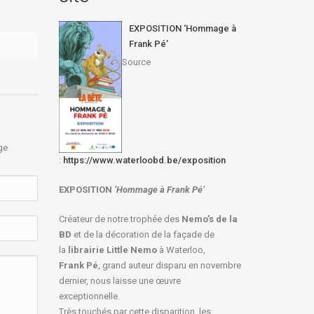
Dans
Programmes festivals
EXPOSITION ‘Hommage à
Frank Pé’
Source
ge
:
https://www.waterloobd.be/exposition
EXPOSITION
‘Hommage à
Frank Pé
’
Créateur de notre trophée des
Nemo’s de la
BD
et de la décoration de la façade de
la
librairie Little Nemo
à Waterloo,
Frank Pé
, grand auteur disparu en novembre
dernier, nous laisse une œuvre
exceptionnelle.
Très touchés par cette disparition, les