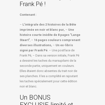
Frank Pé !
Contenant :
–
L'intégrale des 2 histoires de la Bête
imprimée en noir et blanc pur,
–
Une
histoire courte inédite de 8 pages "Lange
Staart"
, –
16 pages couleurs comprenant
diverses illustrations,
–
Un ex-libris
signé par Frank Pé
. – Une postface de
Frank Pé, – Dans sa version initiale, Frank Pé
a dessiné les taches du marsupilami de la
seconde partie, uniquement en couleurs.
Elles étaient donc absentes du trait noir de
ses planches. Il les a complété en rajoutant
les taches spécialement pour cette édition
noir et blanc.
Un BONUS
EXCLUSIF, limité et