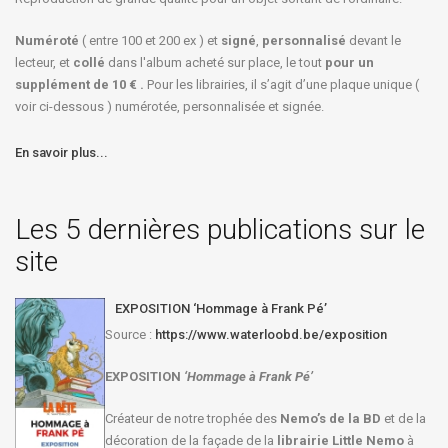
Numéroté
( entre 100 et 200 ex ) et
signé
,
personnalisé
devant le
lecteur, et
collé
dans l'album acheté sur place, le tout
pour un
supplément de 10 € .
Pour les librairies, il s’agit d’une plaque unique (
voir ci-dessous ) numérotée, personnalisée et signée.
En savoir plus...
Les 5 dernières publications sur le
site
EXPOSITION ‘Hommage à Frank Pé’
Source :
https://www.waterloobd.be/exposition
EXPOSITION
‘Hommage à
Frank Pé
’
Créateur de notre trophée des
Nemo’s de la BD
et de la
décoration de la façade de la
librairie Little Nemo
à