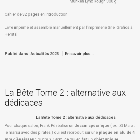
Munken Lynx Rough 300 g
Cahier de 32 pages en introduction
Livre imprimé et assemblé manuellement par l’imprimerie Snel Grafics à
Herstal
Publié dans
Actualités 2023
En savoir plus...
La Bête Tome 2 : alternative aux
dédicaces
La Bête Tome 2 : alternative aux dédicaces
Pour chaque salon, Frank Pé réalise un
dessin spécifique
( ex : St Malo :
le marsu avec des pirates ) qui est reproduit sur une
plaque en alu de 4
mm d’épaisseur
, 20cm X 14cm, ce qui en fait un
objet unique
.