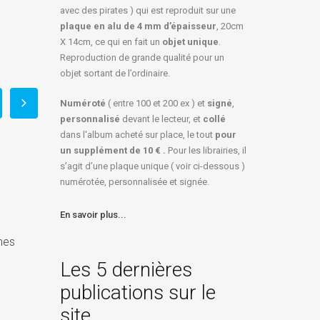
avec des pirates ) qui est reproduit sur une
plaque en alu de 4 mm d’épaisseur
, 20cm
X 14cm, ce qui en fait un
objet unique
.
Reproduction de grande qualité pour un
objet sortant de l’ordinaire.
Numéroté
( entre 100 et 200 ex ) et
signé
,
personnalisé
devant le lecteur, et
collé
dans l'album acheté sur place, le tout
pour
un
supplément de 10 € .
Pour les librairies, il
s’agit d’une plaque unique ( voir ci-dessous )
numérotée, personnalisée et signée.
En savoir plus...
mes
Dessine ! … et tu connaîtras
l’univers et les dieux
Derniers exemplaires :
Les 5 dernières
Édition d’un coffret de lu
octobre 16, 2024
publications sur le
« La Bête fait du chemin 
Dans
Actualités 2024
site
septembre 04, 2024