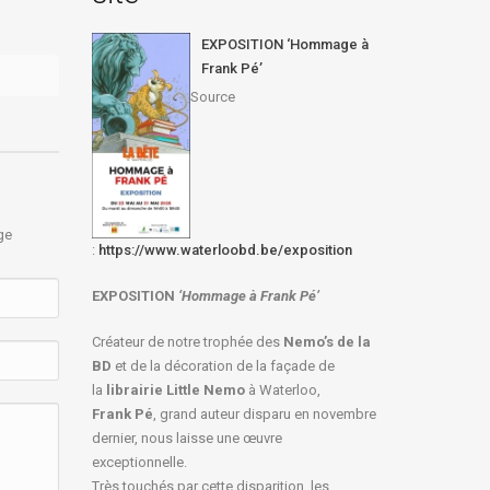
Dans
Actualités 2024
EXPOSITION ‘Hommage à
Frank Pé’
Source
ge
:
https://www.waterloobd.be/exposition
EXPOSITION
‘Hommage à
Frank Pé
’
Créateur de notre trophée des
Nemo’s de la
BD
et de la décoration de la façade de
la
librairie Little Nemo
à Waterloo,
Frank Pé
, grand auteur disparu en novembre
dernier, nous laisse une œuvre
exceptionnelle.
Très touchés par cette disparition, les