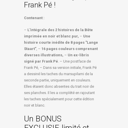
Frank Pé !
Contenant :
–
L'intégrale des 2 histoires de la Bête
imprimée en noir et blanc pur,
–
Une
histoire courte inédite de 8 pages "Lange
Staart"
, –
16 pages couleurs comprenant
diverses illustrations,
–
Un ex-libris
signé par Frank Pé
. – Une postface de
Frank Pé, – Dans sa version initiale, Frank Pé
a dessiné les taches du marsupilami de la
seconde partie, uniquement en couleurs.
Elles étaient donc absentes du trait noir de
ses planches. Il les a complété en rajoutant
les taches spécialement pour cette édition
noir et blanc.
Un BONUS
EXCLUSIF, limité et