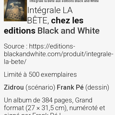
Intégrale la Bête aux editions Black and White
Intégrale LA
BÊTE,
chez les
editions
Black and White
Source : https://editions-
blackandwhite.com/produit/integrale-
la-bete/
Limité à 500 exemplaires
Zidrou
(scénario)
Frank Pé
(dessin)
Un album de 384 pages, Grand
format (27 × 31,5 cm), numéroté et