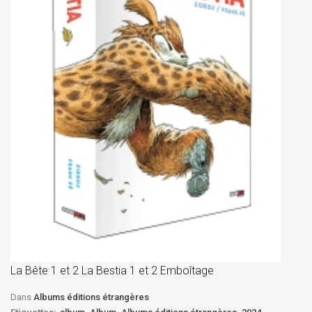
La
D
La Bête 1 et 2 La Bestia 1 et 2 Emboîtage
Et
Bê
Dans
Albums éditions étrangères