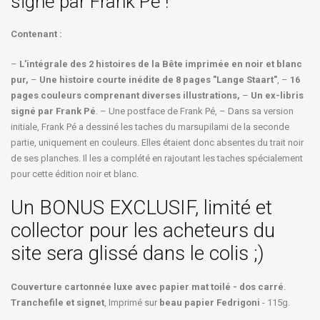
signé par Frank Pé !
Contenant :
–
L'intégrale des 2 histoires de la Bête imprimée en noir et blanc
pur,
–
Une histoire courte inédite de 8 pages "Lange Staart"
, –
16
pages couleurs comprenant diverses illustrations,
–
Un ex-libris
signé par Frank Pé
. – Une postface de Frank Pé, – Dans sa version
initiale, Frank Pé a dessiné les taches du marsupilami de la seconde
partie, uniquement en couleurs. Elles étaient donc absentes du trait noir
de ses planches. Il les a complété en rajoutant les taches spécialement
pour cette édition noir et blanc.
Un BONUS EXCLUSIF, limité et
collector pour les acheteurs du
site sera glissé dans le colis ;)
Couverture cartonnée luxe avec papier mat toilé - dos carré
.
Tranchefile et signet
, Imprimé sur
beau papier Fedrigoni
- 115g.