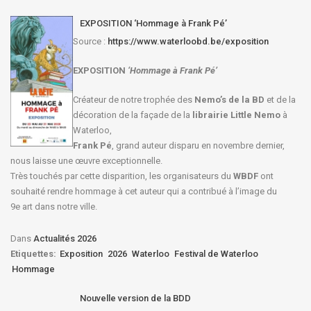
EXPOSITION ‘Hommage à Frank Pé’
Source :
https://www.waterloobd.be/exposition
EXPOSITION
‘Hommage à
Frank Pé
’
Créateur de notre trophée des
Nemo’s de la BD
et de la
décoration de la façade de la
librairie Little Nemo
à
Waterloo,
Frank Pé
, grand auteur disparu en novembre dernier,
nous laisse une œuvre exceptionnelle.
Très touchés par cette disparition, les organisateurs du
WBDF
ont
souhaité rendre hommage à cet auteur qui a contribué à l’image du
9e art dans notre ville.
Dans
Actualités 2026
Etiquettes:
Exposition
2026
Waterloo
Festival de Waterloo
Hommage
Nouvelle version de la BDD