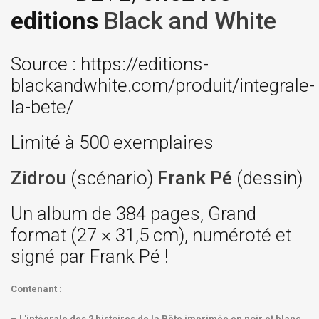
editions
Black and White
Source : https://editions-
blackandwhite.com/produit/integrale-
la-bete/
Limité à 500 exemplaires
Zidrou
(scénario)
Frank Pé
(dessin)
Un album de 384 pages, Grand
format (27 × 31,5 cm), numéroté et
signé par Frank Pé !
Contenant :
–
L'intégrale des 2 histoires de la Bête imprimée en noir et blanc