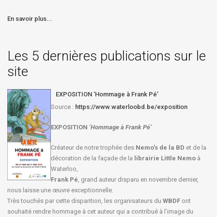
En savoir plus...
Les 5 dernières publications sur le
site
EXPOSITION ‘Hommage à Frank Pé’
Source :
https://www.waterloobd.be/exposition
EXPOSITION
‘Hommage à
Frank Pé
’
Créateur de notre trophée des
Nemo’s de la BD
et de la
décoration de la façade de la
librairie Little Nemo
à
Waterloo,
Frank Pé
, grand auteur disparu en novembre dernier,
nous laisse une œuvre exceptionnelle.
Très touchés par cette disparition, les organisateurs du
WBDF
ont
souhaité rendre hommage à cet auteur qui a contribué à l’image du