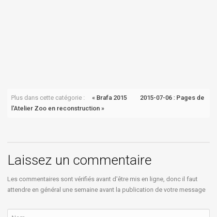
I
a
Plus dans cette catégorie :
« Brafa 2015
2015-07-06 : Pages de
l'Atelier Zoo en reconstruction »
Laissez un commentaire
Les commentaires sont vérifiés avant d'être mis en ligne, donc il faut
attendre en général une semaine avant la publication de votre message