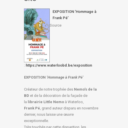
EXPOSITION ‘Hommage à
Frank Pé’
Source
:
https://www.waterloobd.be/exposition
EXPOSITION
‘Hommage à
Frank Pé
’
Créateur de notre trophée des
Nemo’s de la
BD
et de la décoration de la façade de
la
librairie Little Nemo
à Waterloo,
Frank Pé
, grand auteur disparu en novembre
dernier, nous laisse une œuvre
exceptionnelle.
Très touchés par cette disparition, les