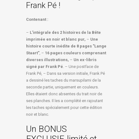
Frank Pé !
Contenant :
–
L'intégrale des 2 histoires de la Bête
imprimée en noir et blanc pur,
–
Une
histoire courte inédite de 8 pages "Lange
Staart"
, –
16 pages couleurs comprenant
diverses illustrations,
–
Un ex-libris
signé par Frank Pé
. – Une postface de
Frank Pé, – Dans sa version initiale, Frank Pé
a dessiné les taches du marsupilami de la
seconde partie, uniquement en couleurs.
Elles étaient donc absentes du trait noir de
ses planches. Il les a complété en rajoutant
les taches spécialement pour cette édition
noir et blanc.
Un BONUS
EXCLUSIF, limité et