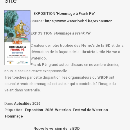
EXPOSITION ‘Hommage à Frank Pé’
Source :
https://www.waterloobd.be/exposition
EXPOSITION
‘Hommage à
Frank Pé
’
Créateur de notre trophée des
Nemo’s de la BD
et de la
décoration de la façade de la
librairie Little Nemo
à
Waterloo,
Frank Pé
, grand auteur disparu en novembre dernier,
nous laisse une œuvre exceptionnelle.
Très touchés par cette disparition, les organisateurs du
WBDF
ont
souhaité rendre hommage à cet auteur qui a contribué à l’image du
9e art dans notre ville.
Dans
Actualités 2026
Etiquettes:
Exposition
2026
Waterloo
Festival de Waterloo
Hommage
Nouvelle version de la BDD