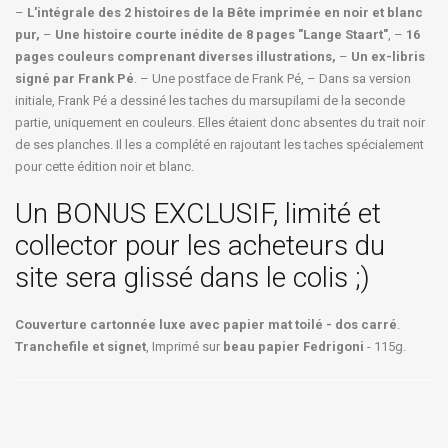
–
L'intégrale des 2 histoires de la Bête imprimée en noir et blanc
pur,
–
Une histoire courte inédite de 8 pages "Lange Staart"
, –
16
pages couleurs comprenant diverses illustrations,
–
Un ex-libris
signé par Frank Pé
. – Une postface de Frank Pé, – Dans sa version
initiale, Frank Pé a dessiné les taches du marsupilami de la seconde
partie, uniquement en couleurs. Elles étaient donc absentes du trait noir
de ses planches. Il les a complété en rajoutant les taches spécialement
pour cette édition noir et blanc.
Un BONUS EXCLUSIF, limité et
collector pour les acheteurs du
site sera glissé dans le colis ;)
Couverture cartonnée luxe avec papier mat toilé - dos carré
.
Tranchefile et signet
, Imprimé sur
beau papier Fedrigoni
- 115g.