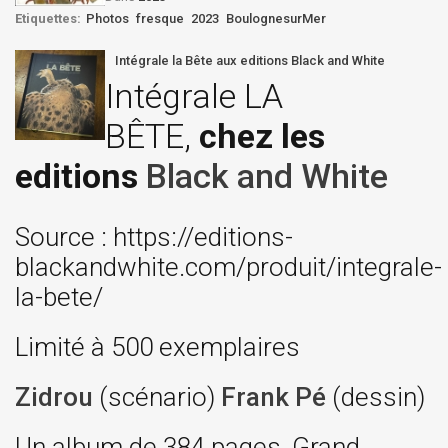
Etiquettes:
Photos
fresque
2023
BoulognesurMer
Intégrale la Bête aux editions Black and White
Intégrale LA
BÊTE,
chez les
editions
Black and White
Source : https://editions-
blackandwhite.com/produit/integrale-
la-bete/
Limité à 500 exemplaires
Zidrou
(scénario)
Frank Pé
(dessin)
Un album de 384 pages, Grand