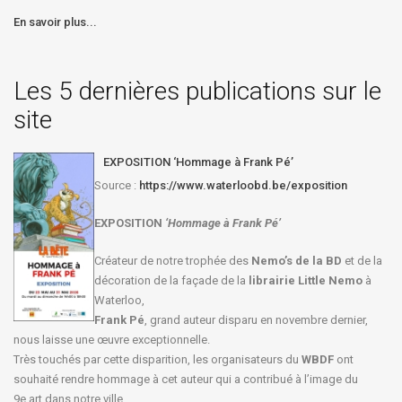
En savoir plus...
Les 5 dernières publications sur le
site
EXPOSITION ‘Hommage à Frank Pé’
Source :
https://www.waterloobd.be/exposition
EXPOSITION
‘Hommage à
Frank Pé
’
Créateur de notre trophée des
Nemo’s de la BD
et de la
décoration de la façade de la
librairie Little Nemo
à
Waterloo,
Frank Pé
, grand auteur disparu en novembre dernier,
nous laisse une œuvre exceptionnelle.
Très touchés par cette disparition, les organisateurs du
WBDF
ont
souhaité rendre hommage à cet auteur qui a contribué à l’image du
9e art dans notre ville.