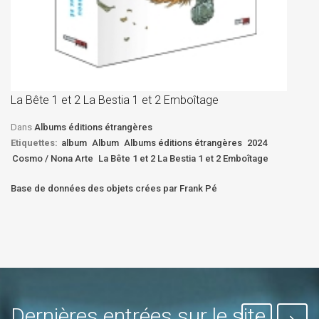
La
D
La Bête 1 et 2 La Bestia 1 et 2 Emboîtage
Et
Bê
Dans
Albums éditions étrangères
Etiquettes:
album
Album
Albums éditions étrangères
2024
Cosmo / Nona Arte
La Bête 1 et 2 La Bestia 1 et 2 Emboîtage
Base de données des objets crées par Frank Pé
Dernières entrées sur le site