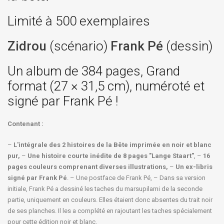
Limité à 500 exemplaires
Zidrou
(scénario)
Frank Pé
(dessin)
Un album de 384 pages, Grand
format (27 × 31,5 cm), numéroté et
signé par Frank Pé !
Contenant :
–
L'intégrale des 2 histoires de la Bête imprimée en noir et blanc
pur,
–
Une histoire courte inédite de 8 pages "Lange Staart"
, –
16
pages couleurs comprenant diverses illustrations,
–
Un ex-libris
signé par Frank Pé
. – Une postface de Frank Pé, – Dans sa version
initiale, Frank Pé a dessiné les taches du marsupilami de la seconde
partie, uniquement en couleurs. Elles étaient donc absentes du trait noir
de ses planches. Il les a complété en rajoutant les taches spécialement
pour cette édition noir et blanc.