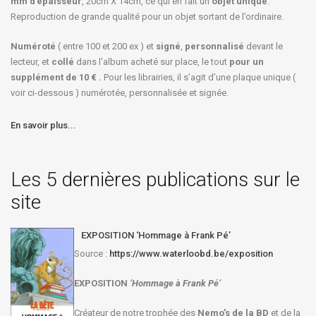
mm d’épaisseur
, 20cm X 14cm, ce qui en fait un
objet unique
.
Reproduction de grande qualité pour un objet sortant de l’ordinaire.
Numéroté
( entre 100 et 200 ex ) et
signé
,
personnalisé
devant le
lecteur, et
collé
dans l'album acheté sur place, le tout
pour un
supplément de 10 € .
Pour les librairies, il s’agit d’une plaque unique (
voir ci-dessous ) numérotée, personnalisée et signée.
En savoir plus...
Les 5 dernières publications sur le
site
EXPOSITION ‘Hommage à Frank Pé’
Source :
https://www.waterloobd.be/exposition
EXPOSITION
‘Hommage à
Frank Pé
’
Créateur de notre trophée des
Nemo’s de la BD
et de la