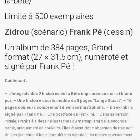
la-bete/
Limité à 500 exemplaires
Zidrou
(scénario)
Frank Pé
(dessin)
Un album de 384 pages, Grand
format (27 × 31,5 cm), numéroté et
signé par Frank Pé !
Contenant :
–
L'intégrale des 2 histoires de la Bête imprimée en noir et blanc
pur,
–
Une histoire courte inédite de 8 pages "Lange Staart"
, –
16
pages couleurs comprenant diverses illustrations,
–
Un ex-libris
signé par Frank Pé
. – Une postface de Frank Pé, – Dans sa version
initiale, Frank Pé a dessiné les taches du marsupilami de la seconde
partie, uniquement en couleurs. Elles étaient donc absentes du trait noir
de ses planches. Il les a complété en rajoutant les taches spécialement