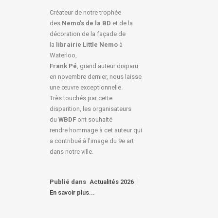
Créateur de notre trophée
des
Nemo’s de la BD
et de la
décoration de la façade de
la
librairie Little Nemo
à
Waterloo,
Frank Pé
, grand auteur disparu
en novembre dernier, nous laisse
une œuvre exceptionnelle.
Très touchés par cette
disparition, les organisateurs
du
WBDF
ont souhaité
rendre hommage à cet auteur qui
a contribué à l’image du 9e art
dans notre ville.
Publié dans
Actualités 2026
En savoir plus...