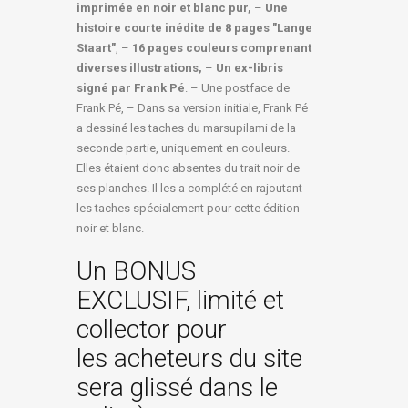
imprimée en noir et blanc pur,
–
Une
histoire courte inédite de 8 pages "Lange
Staart"
, –
16 pages couleurs comprenant
diverses illustrations,
–
Un ex-libris
signé par Frank Pé
. – Une postface de
Frank Pé, – Dans sa version initiale, Frank Pé
a dessiné les taches du marsupilami de la
seconde partie, uniquement en couleurs.
Elles étaient donc absentes du trait noir de
ses planches. Il les a complété en rajoutant
les taches spécialement pour cette édition
noir et blanc.
Un BONUS
EXCLUSIF, limité et
collector pour
les acheteurs du site
sera glissé dans le