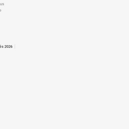
lus
e
tés 2026