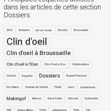
dans les articles de cette section
Dossiers
2012
Andenne
Art on Cows
Bourhis
Broussaille
Clin d'oeil
Clin d'oeil à Broussaille
Clin d'oeil à l'Elan
Clin d'oeil à Zoo
Collaboration
Dossiers
Conrad
Degotte
Duprat François
Eric Marin
Festival de Solliès
Follet
Janry
Libidimeuh
Makingof
Manon
René Follet
Sikorski
Solliesville
Stuf
Swiss Wine
Tome
urbanisme
Yann
Zep