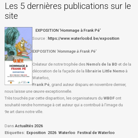
Les 5 dernières publications sur le
site
EXPOSITION ‘Hommage à Frank Pé’
Source :
https://www.waterloobd.be/exposition
EXPOSITION
‘Hommage à
Frank Pé
’
Créateur de notre trophée des
Nemo’s de la BD
et de la
décoration de la façade de la
librairie Little Nemo
à
Waterloo,
Frank Pé
, grand auteur disparu en novembre dernier,
nous laisse une œuvre exceptionnelle.
Très touchés par cette disparition, les organisateurs du
WBDF
ont
souhaité rendre hommage à cet auteur qui a contribué à l’image du
9e art dans notre ville.
Dans
Actualités 2026
Etiquettes:
Exposition
2026
Waterloo
Festival de Waterloo