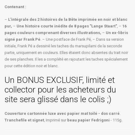
Contenant :
–
L'intégrale des 2 histoires de la Bête imprimée en noir et blanc
pur,
–
Une histoire courte inédite de 8 pages "Lange Staart"
, –
16
pages couleurs comprenant diverses illustrations,
–
Un ex-libris
signé par Frank Pé
. – Une postface de Frank Pé, – Dans sa version
initiale, Frank Pé a dessiné les taches du marsupilami de la seconde
partie, uniquement en couleurs. Elles étaient donc absentes du trait noir
de ses planches. Il les a complété en rajoutant les taches spécialement
pour cette édition noir et blanc.
Un BONUS EXCLUSIF, limité et
collector pour les acheteurs du
site sera glissé dans le colis ;)
Couverture cartonnée luxe avec papier mat toilé - dos carré
.
Tranchefile et signet
, Imprimé sur
beau papier Fedrigoni
- 115g.