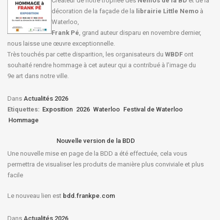
Créateur de notre trophée des
Nemo’s de la BD
et de la
décoration de la façade de la
librairie Little Nemo
à
Waterloo,
Frank Pé
, grand auteur disparu en novembre dernier,
nous laisse une œuvre exceptionnelle.
Très touchés par cette disparition, les organisateurs du
WBDF
ont
souhaité rendre hommage à cet auteur qui a contribué à l’image du
9e art dans notre ville.
Dans
Actualités 2026
Etiquettes:
Exposition
2026
Waterloo
Festival de Waterloo
Hommage
Nouvelle version de la BDD
Une nouvelle mise en page de la BDD a été effectuée, cela vous
permettra de visualiser les produits de manière plus conviviale et plus
facile
Le nouveau lien est
bdd.frankpe.com
Dans
Actualités 2026