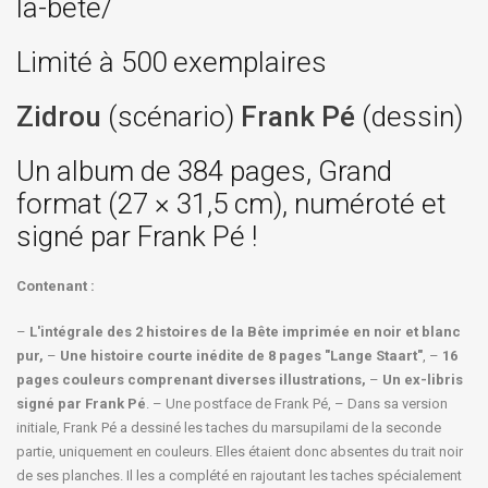
la-bete/
Limité à 500 exemplaires
Zidrou
(scénario)
Frank Pé
(dessin)
Un album de 384 pages, Grand
format (27 × 31,5 cm), numéroté et
signé par Frank Pé !
Contenant :
–
L'intégrale des 2 histoires de la Bête imprimée en noir et blanc
pur,
–
Une histoire courte inédite de 8 pages "Lange Staart"
, –
16
pages couleurs comprenant diverses illustrations,
–
Un ex-libris
signé par Frank Pé
. – Une postface de Frank Pé, – Dans sa version
initiale, Frank Pé a dessiné les taches du marsupilami de la seconde
partie, uniquement en couleurs. Elles étaient donc absentes du trait noir
de ses planches. Il les a complété en rajoutant les taches spécialement