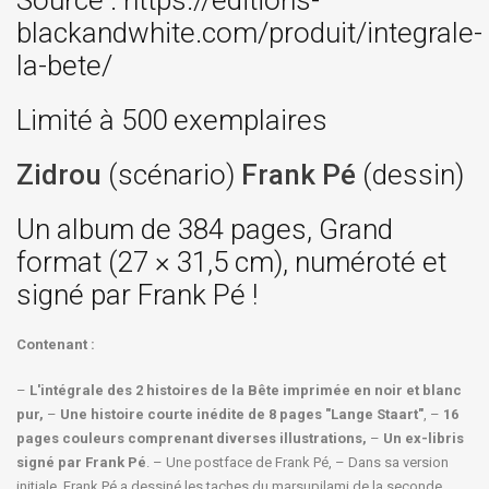
Source : https://editions-
blackandwhite.com/produit/integrale-
la-bete/
Limité à 500 exemplaires
Zidrou
(scénario)
Frank Pé
(dessin)
Un album de 384 pages, Grand
format (27 × 31,5 cm), numéroté et
signé par Frank Pé !
Contenant :
–
L'intégrale des 2 histoires de la Bête imprimée en noir et blanc
pur,
–
Une histoire courte inédite de 8 pages "Lange Staart"
, –
16
pages couleurs comprenant diverses illustrations,
–
Un ex-libris
signé par Frank Pé
. – Une postface de Frank Pé, – Dans sa version
initiale, Frank Pé a dessiné les taches du marsupilami de la seconde