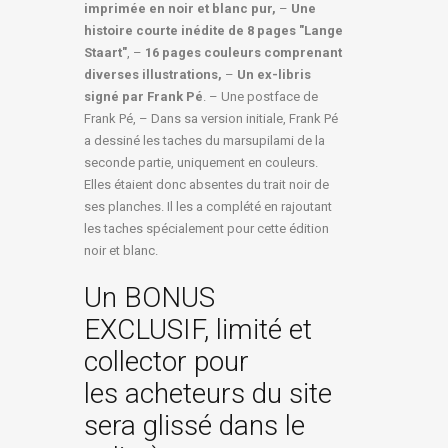
imprimée en noir et blanc pur,
–
Une
histoire courte inédite de 8 pages "Lange
Staart"
, –
16 pages couleurs comprenant
diverses illustrations,
–
Un ex-libris
signé par Frank Pé
. – Une postface de
Frank Pé, – Dans sa version initiale, Frank Pé
a dessiné les taches du marsupilami de la
seconde partie, uniquement en couleurs.
Elles étaient donc absentes du trait noir de
ses planches. Il les a complété en rajoutant
les taches spécialement pour cette édition
noir et blanc.
Un BONUS
EXCLUSIF, limité et
collector pour
les acheteurs du site
sera glissé dans le