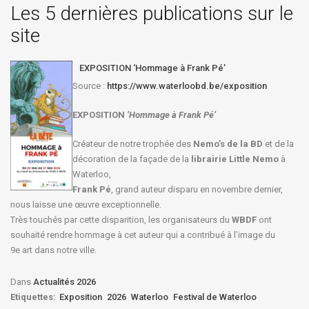
Les 5 dernières publications sur le
site
EXPOSITION ‘Hommage à Frank Pé’
Source :
https://www.waterloobd.be/exposition
EXPOSITION
‘Hommage à
Frank Pé
’
Créateur de notre trophée des
Nemo’s de la BD
et de la
décoration de la façade de la
librairie Little Nemo
à
Waterloo,
Frank Pé
, grand auteur disparu en novembre dernier,
nous laisse une œuvre exceptionnelle.
Très touchés par cette disparition, les organisateurs du
WBDF
ont
souhaité rendre hommage à cet auteur qui a contribué à l’image du
9e art dans notre ville.
Dans
Actualités 2026
Etiquettes:
Exposition
2026
Waterloo
Festival de Waterloo