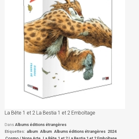
La
D
La Bête 1 et 2 La Bestia 1 et 2 Emboîtage
Et
Bê
Dans
Albums éditions étrangères
Etiquettes:
album
Album
Albums éditions étrangères
2024
Cosmo / Nona Arte
La Bête 1 et 2 La Bestia 1 et 2 Emboîtage