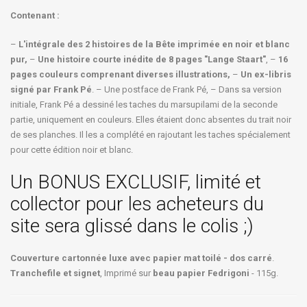
Contenant :
–
L'intégrale des 2 histoires de la Bête imprimée en noir et blanc
pur,
–
Une histoire courte inédite de 8 pages "Lange Staart"
, –
16
pages couleurs comprenant diverses illustrations,
–
Un ex-libris
signé par Frank Pé
. – Une postface de Frank Pé, – Dans sa version
initiale, Frank Pé a dessiné les taches du marsupilami de la seconde
partie, uniquement en couleurs. Elles étaient donc absentes du trait noir
de ses planches. Il les a complété en rajoutant les taches spécialement
pour cette édition noir et blanc.
Un BONUS EXCLUSIF, limité et
collector pour les acheteurs du
site sera glissé dans le colis ;)
Couverture cartonnée luxe avec papier mat toilé - dos carré
.
Tranchefile et signet
, Imprimé sur
beau papier Fedrigoni
- 115g.