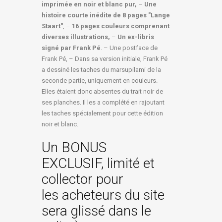
imprimée en noir et blanc pur,
–
Une
histoire courte inédite de 8 pages "Lange
Staart"
, –
16 pages couleurs comprenant
diverses illustrations,
–
Un ex-libris
signé par Frank Pé
. – Une postface de
Frank Pé, – Dans sa version initiale, Frank Pé
a dessiné les taches du marsupilami de la
seconde partie, uniquement en couleurs.
Elles étaient donc absentes du trait noir de
ses planches. Il les a complété en rajoutant
les taches spécialement pour cette édition
noir et blanc.
Un BONUS
EXCLUSIF, limité et
collector pour
les acheteurs du site
sera glissé dans le