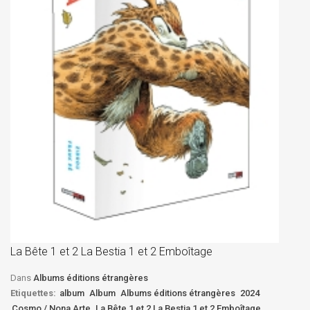
La
D
La Bête 1 et 2 La Bestia 1 et 2 Emboîtage
Et
Bê
Dans
Albums éditions étrangères
Etiquettes:
album
Album
Albums éditions étrangères
2024
Cosmo / Nona Arte
La Bête 1 et 2 La Bestia 1 et 2 Emboîtage