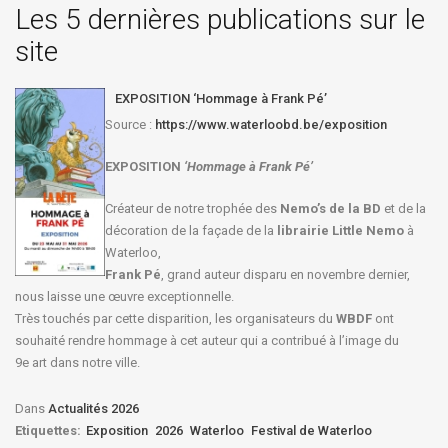
Les 5 dernières publications sur le
site
EXPOSITION ‘Hommage à Frank Pé’
Source :
https://www.waterloobd.be/exposition
EXPOSITION
‘Hommage à
Frank Pé
’
Créateur de notre trophée des
Nemo’s de la BD
et de la
décoration de la façade de la
librairie Little Nemo
à
Waterloo,
Frank Pé
, grand auteur disparu en novembre dernier,
nous laisse une œuvre exceptionnelle.
Très touchés par cette disparition, les organisateurs du
WBDF
ont
souhaité rendre hommage à cet auteur qui a contribué à l’image du
9e art dans notre ville.
Dans
Actualités 2026
Etiquettes:
Exposition
2026
Waterloo
Festival de Waterloo