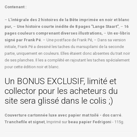
Contenant :
–
L'intégrale des 2 histoires de la Bête imprimée en noir et blanc
pur,
–
Une histoire courte inédite de 8 pages "Lange Staart"
, –
16
pages couleurs comprenant diverses illustrations,
–
Un ex-libris
signé par Frank Pé
. – Une postface de Frank Pé, – Dans sa version
initiale, Frank Pé a dessiné les taches du marsupilami de la seconde
partie, uniquement en couleurs. Elles étaient donc absentes du trait noir
de ses planches. Il les a complété en rajoutant les taches spécialement
pour cette édition noir et blanc.
Un BONUS EXCLUSIF, limité et
collector pour les acheteurs du
site sera glissé dans le colis ;)
Couverture cartonnée luxe avec papier mat toilé - dos carré
.
Tranchefile et signet
, Imprimé sur
beau papier Fedrigoni
- 115g.