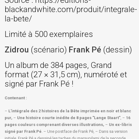
Source : https://editions-
blackandwhite.com/produit/integrale-
la-bete/
Limité à 500 exemplaires
Zidrou
(scénario)
Frank Pé
(dessin)
Un album de 384 pages, Grand
format (27 × 31,5 cm), numéroté et
signé par Frank Pé !
Contenant :
–
L'intégrale des 2 histoires de la Bête imprimée en noir et blanc
pur,
–
Une histoire courte inédite de 8 pages "Lange Staart"
, –
16
pages couleurs comprenant diverses illustrations,
–
Un ex-libris
signé par Frank Pé
. – Une postface de Frank Pé, – Dans sa version
initiale, Frank Pé a dessiné les taches du marsupilami de la seconde