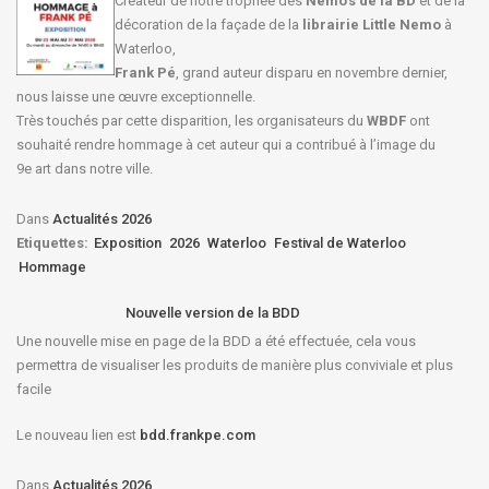
Créateur de notre trophée des
Nemo’s de la BD
et de la
décoration de la façade de la
librairie Little Nemo
à
Waterloo,
Frank Pé
, grand auteur disparu en novembre dernier,
nous laisse une œuvre exceptionnelle.
Très touchés par cette disparition, les organisateurs du
WBDF
ont
souhaité rendre hommage à cet auteur qui a contribué à l’image du
9e art dans notre ville.
Dans
Actualités 2026
Etiquettes:
Exposition
2026
Waterloo
Festival de Waterloo
Hommage
Nouvelle version de la BDD
Une nouvelle mise en page de la BDD a été effectuée, cela vous
permettra de visualiser les produits de manière plus conviviale et plus
facile
Le nouveau lien est
bdd.frankpe.com
Dans
Actualités 2026