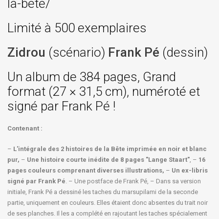
la-bete/
Limité à 500 exemplaires
Zidrou
(scénario)
Frank Pé
(dessin)
Un album de 384 pages, Grand
format (27 × 31,5 cm), numéroté et
signé par Frank Pé !
Contenant :
–
L'intégrale des 2 histoires de la Bête imprimée en noir et blanc
pur,
–
Une histoire courte inédite de 8 pages "Lange Staart"
, –
16
pages couleurs comprenant diverses illustrations,
–
Un ex-libris
signé par Frank Pé
. – Une postface de Frank Pé, – Dans sa version
initiale, Frank Pé a dessiné les taches du marsupilami de la seconde
partie, uniquement en couleurs. Elles étaient donc absentes du trait noir
de ses planches. Il les a complété en rajoutant les taches spécialement