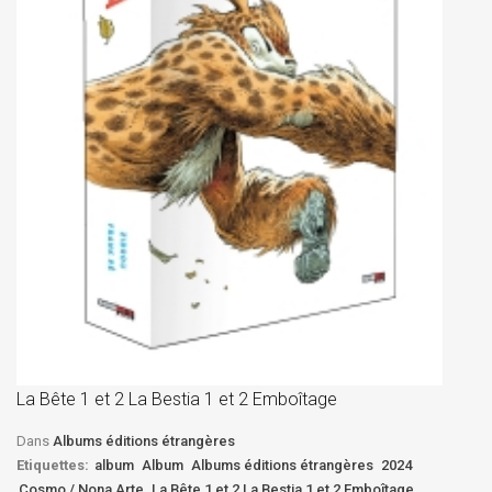
La
D
La Bête 1 et 2 La Bestia 1 et 2 Emboîtage
Et
Bê
Dans
Albums éditions étrangères
Etiquettes:
album
Album
Albums éditions étrangères
2024
Cosmo / Nona Arte
La Bête 1 et 2 La Bestia 1 et 2 Emboîtage