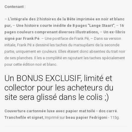
Contenant :
–
L'intégrale des 2 histoires de la Bête imprimée en noir et blanc
pur,
–
Une histoire courte inédite de 8 pages "Lange Staart"
, –
16
pages couleurs comprenant diverses illustrations,
–
Un ex-libris
signé par Frank Pé
. – Une postface de Frank Pé, – Dans sa version
initiale, Frank Pé a dessiné les taches du marsupilami de la seconde
partie, uniquement en couleurs. Elles étaient donc absentes du trait noir
de ses planches. Il les a complété en rajoutant les taches spécialement
pour cette édition noir et blanc.
Un BONUS EXCLUSIF, limité et
collector pour les acheteurs du
site sera glissé dans le colis ;)
Couverture cartonnée luxe avec papier mat toilé - dos carré
.
Tranchefile et signet
, Imprimé sur
beau papier Fedrigoni
- 115g.