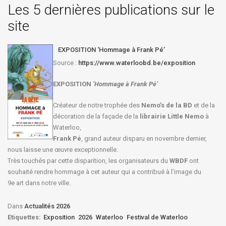
Les 5 dernières publications sur le
site
EXPOSITION ‘Hommage à Frank Pé’
Source :
https://www.waterloobd.be/exposition
EXPOSITION
‘Hommage à
Frank Pé
’
Créateur de notre trophée des
Nemo’s de la BD
et de la
décoration de la façade de la
librairie Little Nemo
à
Waterloo,
Frank Pé
, grand auteur disparu en novembre dernier,
nous laisse une œuvre exceptionnelle.
Très touchés par cette disparition, les organisateurs du
WBDF
ont
souhaité rendre hommage à cet auteur qui a contribué à l’image du
9e art dans notre ville.
Dans
Actualités 2026
Etiquettes:
Exposition
2026
Waterloo
Festival de Waterloo