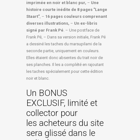
imprimée en noir et blanc pur,
–
Une
histoire courte inédite de 8 pages "Lange
Staart"
, –
16 pages couleurs comprenant
diverses illustrations,
–
Un ex-libris
signé par Frank Pé
. – Une postface de
Frank Pé, – Dans sa version initiale, Frank Pé
a dessiné les taches du marsupilami de la
seconde partie, uniquement en couleurs.
Elles étaient donc absentes du trait noir de
ses planches. Il les a complété en rajoutant
les taches spécialement pour cette édition
noir et blanc.
Un BONUS
EXCLUSIF, limité et
collector pour
les acheteurs du site
sera glissé dans le