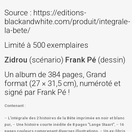
Source : https://editions-
blackandwhite.com/produit/integrale-
la-bete/
Limité à 500 exemplaires
Zidrou
(scénario)
Frank Pé
(dessin)
Un album de 384 pages, Grand
format (27 × 31,5 cm), numéroté et
signé par Frank Pé !
Contenant :
–
L'intégrale des 2 histoires de la Bête imprimée en noir et blanc
pur,
–
Une histoire courte inédite de 8 pages "Lange Staart"
, –
16
pages couleurs comprenant diverses illustrations,
–
Un ex-libris