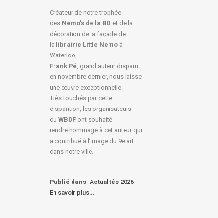
Créateur de notre trophée
des
Nemo’s de la BD
et de la
décoration de la façade de
la
librairie Little Nemo
à
Waterloo,
Frank Pé
, grand auteur disparu
en novembre dernier, nous laisse
une œuvre exceptionnelle.
Très touchés par cette
disparition, les organisateurs
du
WBDF
ont souhaité
rendre hommage à cet auteur qui
a contribué à l’image du 9e art
dans notre ville.
Publié dans
Actualités 2026
En savoir plus...