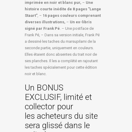
imprimée en noir et blanc pur,
–
Une
histoire courte inédite de 8 pages "Lange
Staart"
, –
16 pages couleurs comprenant
diverses illustrations,
–
Un ex-libris
signé par Frank Pé
. – Une postface de
Frank Pé, – Dans sa version initiale, Frank Pé
a dessiné les taches du marsupilami de la
seconde partie, uniquement en couleurs.
Elles étaient donc absentes du trait noir de
ses planches. Il les a complété en rajoutant
les taches spécialement pour cette édition
noir et blanc.
Un BONUS
EXCLUSIF, limité et
collector pour
les acheteurs du site
sera glissé dans le