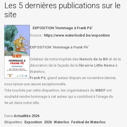
Les 5 dernières publications sur le
site
EXPOSITION ‘Hommage à Frank Pé’
Source :
https://www.waterloobd.be/exposition
EXPOSITION
‘Hommage à
Frank Pé
’
Créateur de notre trophée des
Nemo’s de la BD
et de la
décoration de la façade de la
librairie Little Nemo
à
Waterloo,
Frank Pé
, grand auteur disparu en novembre dernier,
nous laisse une œuvre exceptionnelle.
Très touchés par cette disparition, les organisateurs du
WBDF
ont
souhaité rendre hommage à cet auteur qui a contribué à l’image du
9e art dans notre ville.
Dans
Actualités 2026
Etiquettes:
Exposition
2026
Waterloo
Festival de Waterloo