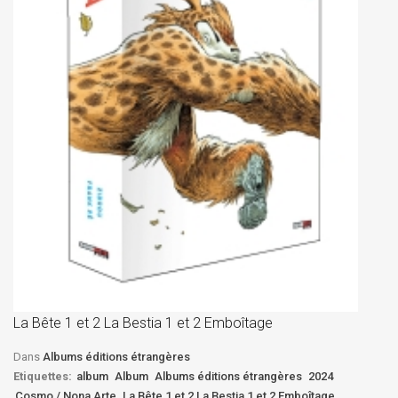
La
D
La Bête 1 et 2 La Bestia 1 et 2 Emboîtage
Et
Bê
Dans
Albums éditions étrangères
Etiquettes:
album
Album
Albums éditions étrangères
2024
Cosmo / Nona Arte
La Bête 1 et 2 La Bestia 1 et 2 Emboîtage