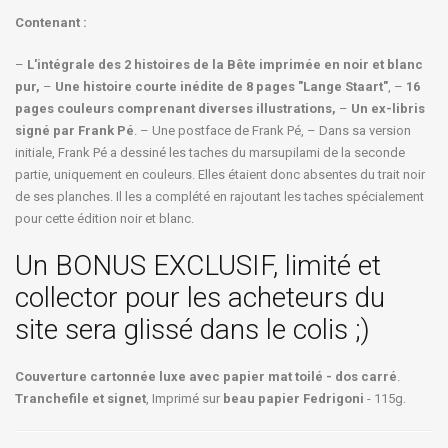
Contenant :
–
L'intégrale des 2 histoires de la Bête imprimée en noir et blanc
pur,
–
Une histoire courte inédite de 8 pages "Lange Staart"
, –
16
pages couleurs comprenant diverses illustrations,
–
Un ex-libris
signé par Frank Pé
. – Une postface de Frank Pé, – Dans sa version
initiale, Frank Pé a dessiné les taches du marsupilami de la seconde
partie, uniquement en couleurs. Elles étaient donc absentes du trait noir
de ses planches. Il les a complété en rajoutant les taches spécialement
pour cette édition noir et blanc.
Un BONUS EXCLUSIF, limité et
collector pour les acheteurs du
site sera glissé dans le colis ;)
Couverture cartonnée luxe avec papier mat toilé - dos carré
.
Tranchefile et signet
, Imprimé sur
beau papier Fedrigoni
- 115g.