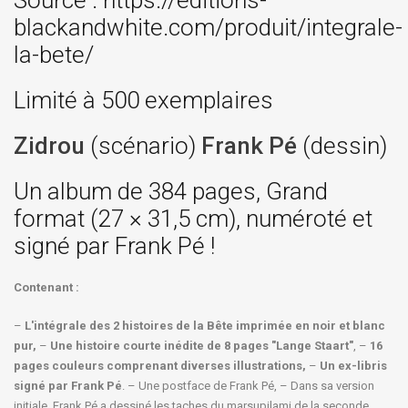
Source : https://editions-
blackandwhite.com/produit/integrale-
la-bete/
Limité à 500 exemplaires
Zidrou
(scénario)
Frank Pé
(dessin)
Un album de 384 pages, Grand
format (27 × 31,5 cm), numéroté et
signé par Frank Pé !
Contenant :
–
L'intégrale des 2 histoires de la Bête imprimée en noir et blanc
pur,
–
Une histoire courte inédite de 8 pages "Lange Staart"
, –
16
pages couleurs comprenant diverses illustrations,
–
Un ex-libris
signé par Frank Pé
. – Une postface de Frank Pé, – Dans sa version
initiale, Frank Pé a dessiné les taches du marsupilami de la seconde