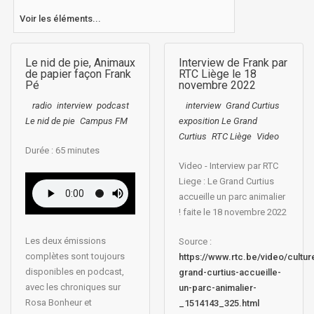
Voir les éléments...
Le nid de pie, Animaux
Interview de Frank par
de papier façon Frank
RTC Liège le 18
Pé
novembre 2022
radio
interview
podcast
interview
Grand Curtius
Le nid de pie
Campus FM
exposition Le Grand
Curtius
RTC Liège
Video
Durée : 65
minutes
Video - Interview par RTC
Liege : Le Grand Curtius
accueille un parc animalier
! faite le 18 novembre 2022
Les deux émissions
Source :
complètes sont toujours
https://www.rtc.be/video/cultur
disponibles en podcast,
grand-curtius-accueille-
avec les chroniques sur
un-parc-animalier-
Rosa Bonheur et
_1514143_325.html