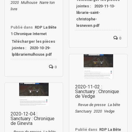
2020
Mulhouse
Narre ton
jointes :
2020-11-13-
livre
librarie-saint-
christophe-
lesneven.pdf
Publié dans
RDP La Bête
1 Chronique Internet
0
Télécharger les pièces
jointes :
2020-10-29-
lplibrariemulhouse.pdf
0
2020-11-02 :
Sanctuary : Chronique
de Vedge
Revue de presse
La bête
Sanctuary
2020
Vedge
2020-12-04 :
Sanctuary : Chronique
de Ginevra
Publié dans
RDP La Bête
Revue de presse
La bête