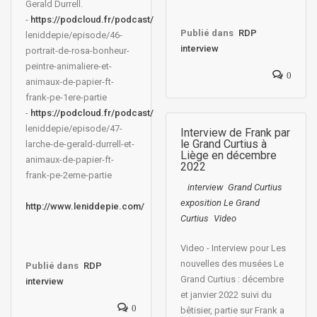
Gerald Durrell.
-
https://podcloud.fr/podcast/
Publié dans
RDP
leniddepie/episode/46-
interview
portrait-de-rosa-bonheur-
peintre-animaliere-et-
0
animaux-
de-papier-ft-
frank-pe-1ere-
partie
-
https://podcloud.fr/podcast/
leniddepie/episode/47-
Interview de Frank par
le Grand Curtius à
larche-
de-gerald-durrell-et-
Liège en décembre
animaux-
de-papier-ft-
2022
frank-pe-2eme-
partie
interview
Grand Curtius
exposition Le Grand
http://www.leniddepie.com/
Curtius
Video
Video - Interview pour Les
nouvelles des musées Le
Publié dans
RDP
Grand Curtius : décembre
interview
et janvier 2022 suivi du
0
bêtisier, partie sur Frank a