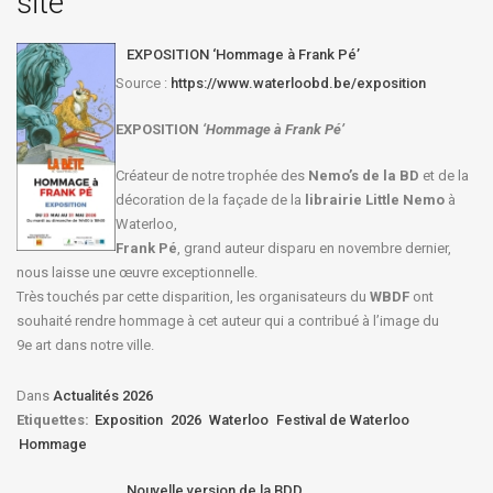
site
EXPOSITION ‘Hommage à Frank Pé’
Source :
https://www.waterloobd.be/exposition
EXPOSITION
‘Hommage à
Frank Pé
’
Créateur de notre trophée des
Nemo’s de la BD
et de la
décoration de la façade de la
librairie Little Nemo
à
Waterloo,
Frank Pé
, grand auteur disparu en novembre dernier,
nous laisse une œuvre exceptionnelle.
Très touchés par cette disparition, les organisateurs du
WBDF
ont
souhaité rendre hommage à cet auteur qui a contribué à l’image du
9e art dans notre ville.
Dans
Actualités 2026
Etiquettes:
Exposition
2026
Waterloo
Festival de Waterloo
Hommage
Nouvelle version de la BDD