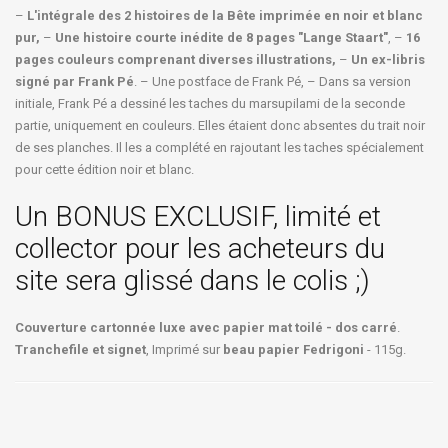
–
L'intégrale des 2 histoires de la Bête imprimée en noir et blanc
pur,
–
Une histoire courte inédite de 8 pages "Lange Staart"
, –
16
pages couleurs comprenant diverses illustrations,
–
Un ex-libris
signé par Frank Pé
. – Une postface de Frank Pé, – Dans sa version
initiale, Frank Pé a dessiné les taches du marsupilami de la seconde
partie, uniquement en couleurs. Elles étaient donc absentes du trait noir
de ses planches. Il les a complété en rajoutant les taches spécialement
pour cette édition noir et blanc.
Un BONUS EXCLUSIF, limité et
collector pour les acheteurs du
site sera glissé dans le colis ;)
Couverture cartonnée luxe avec papier mat toilé - dos carré
.
Tranchefile et signet
, Imprimé sur
beau papier Fedrigoni
- 115g.