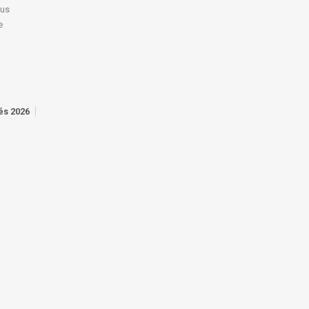
lus
e
tés 2026