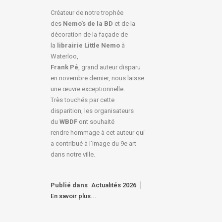
Créateur de notre trophée
des
Nemo’s de la BD
et de la
décoration de la façade de
la
librairie Little Nemo
à
Waterloo,
Frank Pé
, grand auteur disparu
en novembre dernier, nous laisse
une œuvre exceptionnelle.
Très touchés par cette
disparition, les organisateurs
du
WBDF
ont souhaité
rendre hommage à cet auteur qui
a contribué à l’image du 9e art
dans notre ville.
Publié dans
Actualités 2026
En savoir plus...