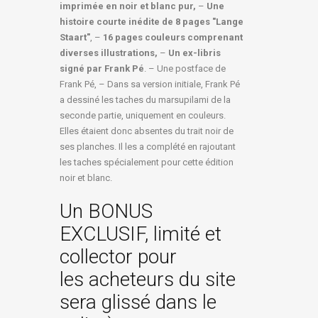
imprimée en noir et blanc pur,
–
Une
histoire courte inédite de 8 pages "Lange
Staart"
, –
16 pages couleurs comprenant
diverses illustrations,
–
Un ex-libris
signé par Frank Pé
. – Une postface de
Frank Pé, – Dans sa version initiale, Frank Pé
a dessiné les taches du marsupilami de la
seconde partie, uniquement en couleurs.
Elles étaient donc absentes du trait noir de
ses planches. Il les a complété en rajoutant
les taches spécialement pour cette édition
noir et blanc.
Un BONUS
EXCLUSIF, limité et
collector pour
les acheteurs du site
sera glissé dans le