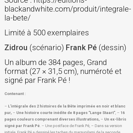
Source : https://editions-
blackandwhite.com/produit/integrale-
la-bete/
Limité à 500 exemplaires
Zidrou
(scénario)
Frank Pé
(dessin)
Un album de 384 pages, Grand
format (27 × 31,5 cm), numéroté et
signé par Frank Pé !
Contenant :
–
L'intégrale des 2 histoires de la Bête imprimée en noir et blanc
pur,
–
Une histoire courte inédite de 8 pages "Lange Staart"
, –
16
pages couleurs comprenant diverses illustrations,
–
Un ex-libris
signé par Frank Pé
. – Une postface de Frank Pé, – Dans sa version
initiale, Frank Pé a dessiné les taches du marsupilami de la seconde