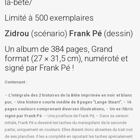
la-bete/
Limité à 500 exemplaires
Zidrou
(scénario)
Frank Pé
(dessin)
Un album de 384 pages, Grand
format (27 × 31,5 cm), numéroté et
signé par Frank Pé !
Contenant :
–
L'intégrale des 2 histoires de la Bête imprimée en noir et blanc
pur,
–
Une histoire courte inédite de 8 pages "Lange Staart"
, –
16
pages couleurs comprenant diverses illustrations,
–
Un ex-libris
signé par Frank Pé
. – Une postface de Frank Pé, – Dans sa version
initiale, Frank Pé a dessiné les taches du marsupilami de la seconde
partie, uniquement en couleurs. Elles étaient donc absentes du trait noir
de ses planches. Il les a complété en rajoutant les taches spécialement