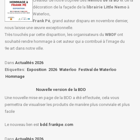
Créateur de notre trophée des
Nemo’s de la BD
et de la
décoration de la façade de la
librairie Little Nemo
à
Waterloo,
Frank Pé
, grand auteur disparu en novembre dernier,
nous laisse une œuvre exceptionnelle.
Très touchés par cette disparition, les organisateurs du
WBDF
ont
souhaité rendre hommage à cet auteur qui a contribué à l’image du
9e art dans notre ville.
Dans
Actualités 2026
Etiquettes:
Exposition
2026
Waterloo
Festival de Waterloo
Hommage
Nouvelle version de la BDD
Une nouvelle mise en page de la BDD a été effectuée, cela vous
permettra de visualiser les produits de manière plus conviviale et plus
facile
Le nouveau lien est
bdd.frankpe.com
Dans
Actualités 2026