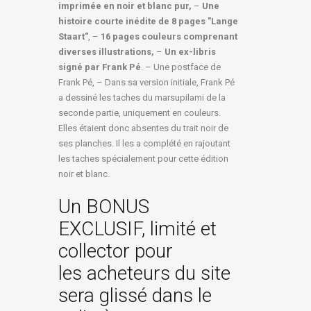
imprimée en noir et blanc pur,
–
Une
histoire courte inédite de 8 pages "Lange
Staart"
, –
16 pages couleurs comprenant
diverses illustrations,
–
Un ex-libris
signé par Frank Pé
. – Une postface de
Frank Pé, – Dans sa version initiale, Frank Pé
a dessiné les taches du marsupilami de la
seconde partie, uniquement en couleurs.
Elles étaient donc absentes du trait noir de
ses planches. Il les a complété en rajoutant
les taches spécialement pour cette édition
noir et blanc.
Un BONUS
EXCLUSIF, limité et
collector pour
les acheteurs du site
sera glissé dans le