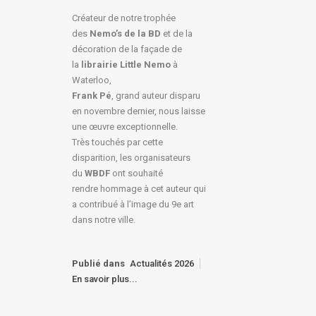
Créateur de notre trophée
des
Nemo’s de la BD
et de la
décoration de la façade de
la
librairie Little Nemo
à
Waterloo,
Frank Pé
, grand auteur disparu
en novembre dernier, nous laisse
une œuvre exceptionnelle.
Très touchés par cette
disparition, les organisateurs
du
WBDF
ont souhaité
rendre hommage à cet auteur qui
a contribué à l’image du 9e art
dans notre ville.
Publié dans
Actualités 2026
En savoir plus...