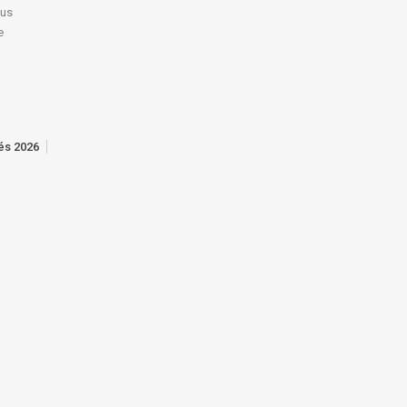
lus
e
tés 2026