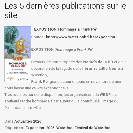
Les 5 dernières publications sur le
site
EXPOSITION ‘Hommage à Frank Pé’
Source :
https://www.waterloobd.be/exposition
EXPOSITION
‘Hommage à
Frank Pé
’
Créateur de notre trophée des
Nemo’s de la BD
et de la
décoration de la façade de la
librairie Little Nemo
à
Waterloo,
Frank Pé
, grand auteur disparu en novembre dernier,
nous laisse une œuvre exceptionnelle.
Très touchés par cette disparition, les organisateurs du
WBDF
ont
souhaité rendre hommage à cet auteur qui a contribué à l’image du
9e art dans notre ville.
Dans
Actualités 2026
Etiquettes:
Exposition
2026
Waterloo
Festival de Waterloo