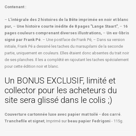
Contenant :
–
L'intégrale des 2 histoires de la Bête imprimée en noir et blanc
pur,
–
Une histoire courte inédite de 8 pages "Lange Staart"
, –
16
pages couleurs comprenant diverses illustrations,
–
Un ex-libris
signé par Frank Pé
. – Une postface de Frank Pé, – Dans sa version
initiale, Frank Pé a dessiné les taches du marsupilami de la seconde
partie, uniquement en couleurs. Elles étaient donc absentes du trait noir
de ses planches. Il les a complété en rajoutant les taches spécialement
pour cette édition noir et blanc.
Un BONUS EXCLUSIF, limité et
collector pour les acheteurs du
site sera glissé dans le colis ;)
Couverture cartonnée luxe avec papier mat toilé - dos carré
.
Tranchefile et signet
, Imprimé sur
beau papier Fedrigoni
- 115g.