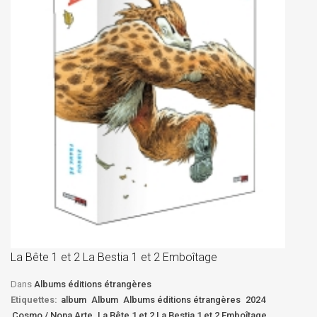
La
D
La Bête 1 et 2 La Bestia 1 et 2 Emboîtage
Et
Bê
Dans
Albums éditions étrangères
Etiquettes:
album
Album
Albums éditions étrangères
2024
Cosmo / Nona Arte
La Bête 1 et 2 La Bestia 1 et 2 Emboîtage