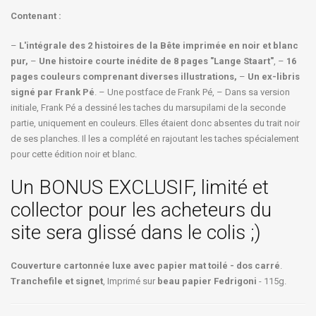
Contenant :
–
L'intégrale des 2 histoires de la Bête imprimée en noir et blanc
pur,
–
Une histoire courte inédite de 8 pages "Lange Staart"
, –
16
pages couleurs comprenant diverses illustrations,
–
Un ex-libris
signé par Frank Pé
. – Une postface de Frank Pé, – Dans sa version
initiale, Frank Pé a dessiné les taches du marsupilami de la seconde
partie, uniquement en couleurs. Elles étaient donc absentes du trait noir
de ses planches. Il les a complété en rajoutant les taches spécialement
pour cette édition noir et blanc.
Un BONUS EXCLUSIF, limité et
collector pour les acheteurs du
site sera glissé dans le colis ;)
Couverture cartonnée luxe avec papier mat toilé - dos carré
.
Tranchefile et signet
, Imprimé sur
beau papier Fedrigoni
- 115g.