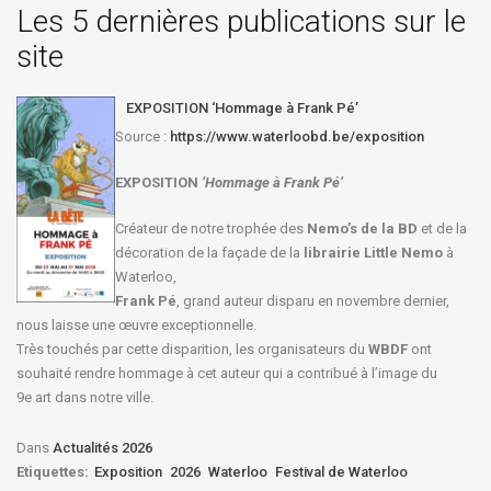
Les 5 dernières publications sur le
site
EXPOSITION ‘Hommage à Frank Pé’
Source :
https://www.waterloobd.be/exposition
EXPOSITION
‘Hommage à
Frank Pé
’
Créateur de notre trophée des
Nemo’s de la BD
et de la
décoration de la façade de la
librairie Little Nemo
à
Waterloo,
Frank Pé
, grand auteur disparu en novembre dernier,
nous laisse une œuvre exceptionnelle.
Très touchés par cette disparition, les organisateurs du
WBDF
ont
souhaité rendre hommage à cet auteur qui a contribué à l’image du
9e art dans notre ville.
Dans
Actualités 2026
Etiquettes:
Exposition
2026
Waterloo
Festival de Waterloo