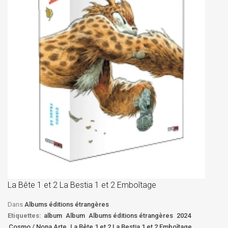
La
D
La Bête 1 et 2 La Bestia 1 et 2 Emboîtage
Et
Bê
Dans
Albums éditions étrangères
Etiquettes:
album
Album
Albums éditions étrangères
2024
Cosmo / Nona Arte
La Bête 1 et 2 La Bestia 1 et 2 Emboîtage