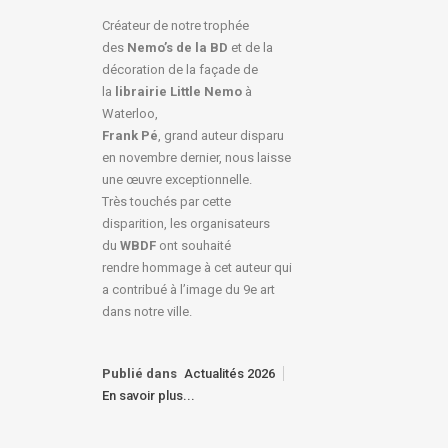
Créateur de notre trophée
des
Nemo’s de la BD
et de la
décoration de la façade de
la
librairie Little Nemo
à
Waterloo,
Frank Pé
, grand auteur disparu
en novembre dernier, nous laisse
une œuvre exceptionnelle.
Très touchés par cette
disparition, les organisateurs
du
WBDF
ont souhaité
rendre hommage à cet auteur qui
a contribué à l’image du 9e art
dans notre ville.
Publié dans
Actualités 2026
En savoir plus...