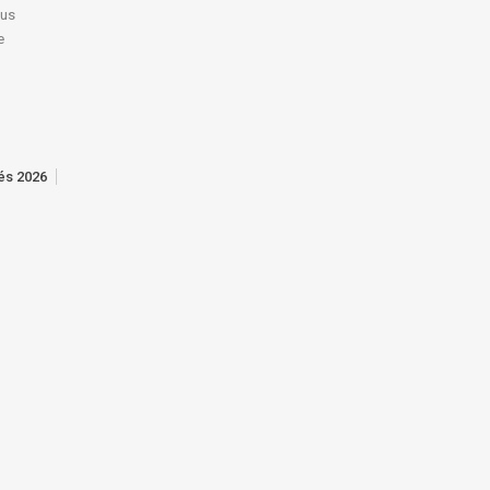
lus
e
tés 2026