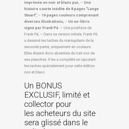
imprimée en noir et blanc pur,
–
Une
histoire courte inédite de 8 pages "Lange
Staart"
, –
16 pages couleurs comprenant
diverses illustrations,
–
Un ex-libris
signé par Frank Pé
. – Une postface de
Frank Pé, – Dans sa version initiale, Frank Pé
a dessiné les taches du marsupilami de la
seconde partie, uniquement en couleurs.
Elles étaient donc absentes du trait noir de
ses planches. Il les a complété en rajoutant
les taches spécialement pour cette édition
noir et blanc.
Un BONUS
EXCLUSIF, limité et
collector pour
les acheteurs du site
sera glissé dans le