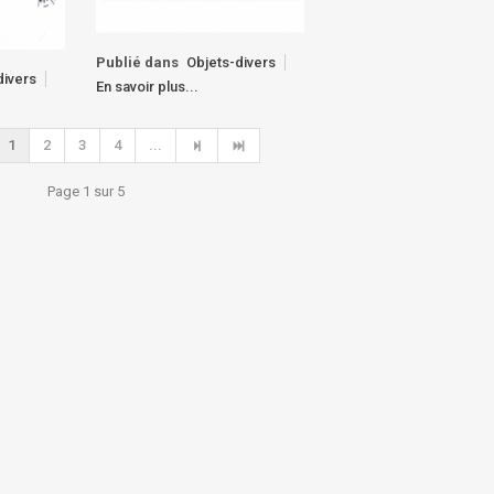
Publié dans
Objets-divers
divers
En savoir plus...
1
2
3
4
...
Page 1 sur 5