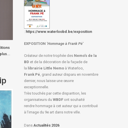
:
https://www.waterloobd.be/exposition
EXPOSITION
‘Hommage à
Frank Pé
’
itions
plus...
Créateur de notre trophée des
Nemo’s de la
BD
et de la décoration de la façade de
la
librairie Little Nemo
à Waterloo,
Frank Pé
, grand auteur disparu en novembre
ip
dernier, nous laisse une œuvre
exceptionnelle.
Très touchés par cette disparition, les
organisateurs du
WBDF
ont souhaité
rendre hommage à cet auteur qui a contribué
à l’image du 9e art dans notre ville.
Dans
Actualités 2026