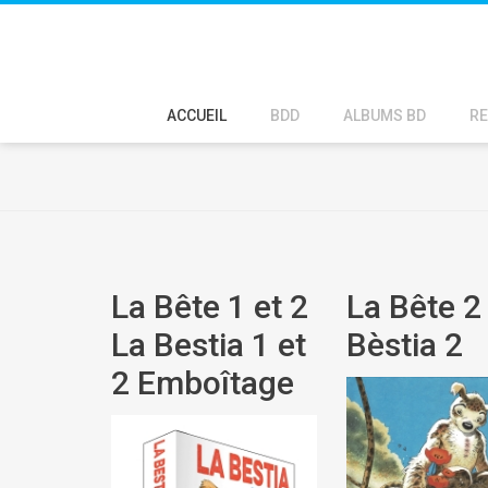
ACCUEIL
BDD
ALBUMS BD
RE
La Bête 1 et 2
La Bête 2 
La Bestia 1 et
Bèstia 2
2 Emboîtage