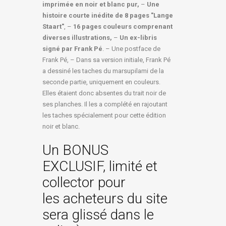
imprimée en noir et blanc pur,
–
Une
histoire courte inédite de 8 pages "Lange
Staart"
, –
16 pages couleurs comprenant
diverses illustrations,
–
Un ex-libris
signé par Frank Pé
. – Une postface de
Frank Pé, – Dans sa version initiale, Frank Pé
a dessiné les taches du marsupilami de la
seconde partie, uniquement en couleurs.
Elles étaient donc absentes du trait noir de
ses planches. Il les a complété en rajoutant
les taches spécialement pour cette édition
noir et blanc.
Un BONUS
EXCLUSIF, limité et
collector pour
les acheteurs du site
sera glissé dans le