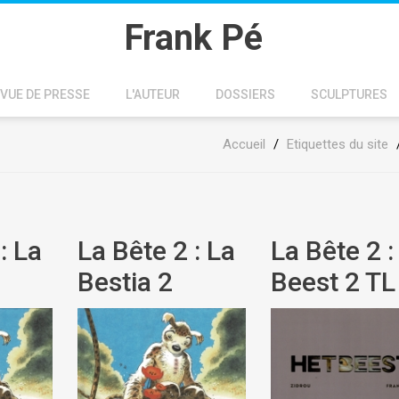
Frank Pé
VUE DE PRESSE
L'AUTEUR
DOSSIERS
SCULPTURES
Accueil
/
Etiquettes du site
: La
La Bête 2 : La
La Bête 2 :
Bestia 2
Beest 2 TL