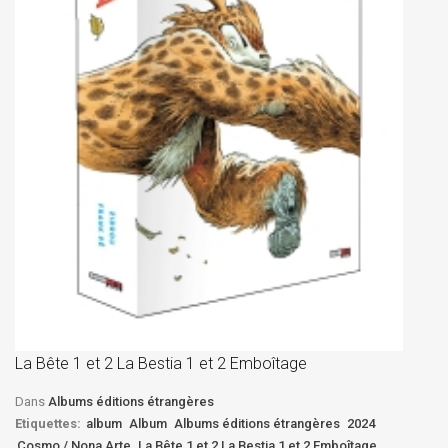
La
D
La Bête 1 et 2 La Bestia 1 et 2 Emboîtage
Et
Bê
Dans
Albums éditions étrangères
Etiquettes:
album
Album
Albums éditions étrangères
2024
Cosmo / Nona Arte
La Bête 1 et 2 La Bestia 1 et 2 Emboîtage