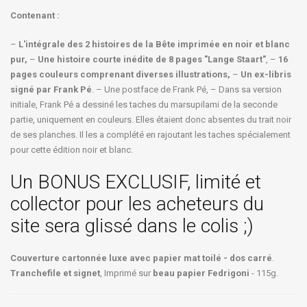
Contenant :
–
L'intégrale des 2 histoires de la Bête imprimée en noir et blanc
pur,
–
Une histoire courte inédite de 8 pages "Lange Staart"
, –
16
pages couleurs comprenant diverses illustrations,
–
Un ex-libris
signé par Frank Pé
. – Une postface de Frank Pé, – Dans sa version
initiale, Frank Pé a dessiné les taches du marsupilami de la seconde
partie, uniquement en couleurs. Elles étaient donc absentes du trait noir
de ses planches. Il les a complété en rajoutant les taches spécialement
pour cette édition noir et blanc.
Un BONUS EXCLUSIF, limité et
collector pour les acheteurs du
site sera glissé dans le colis ;)
Couverture cartonnée luxe avec papier mat toilé - dos carré
.
Tranchefile et signet
, Imprimé sur
beau papier Fedrigoni
- 115g.