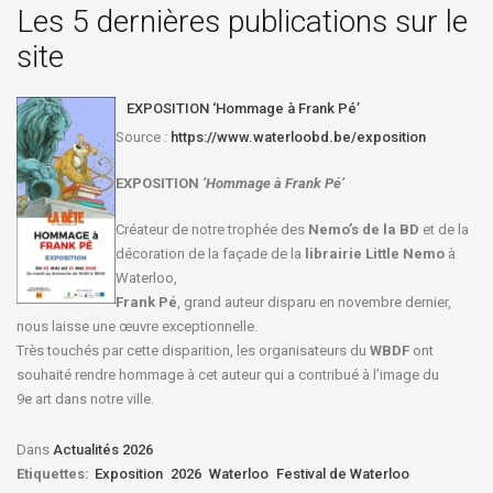
Les 5 dernières publications sur le
site
EXPOSITION ‘Hommage à Frank Pé’
Source :
https://www.waterloobd.be/exposition
EXPOSITION
‘Hommage à
Frank Pé
’
Créateur de notre trophée des
Nemo’s de la BD
et de la
décoration de la façade de la
librairie Little Nemo
à
Waterloo,
Frank Pé
, grand auteur disparu en novembre dernier,
nous laisse une œuvre exceptionnelle.
Très touchés par cette disparition, les organisateurs du
WBDF
ont
souhaité rendre hommage à cet auteur qui a contribué à l’image du
9e art dans notre ville.
Dans
Actualités 2026
Etiquettes:
Exposition
2026
Waterloo
Festival de Waterloo