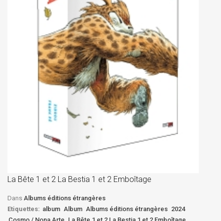
La
D
La Bête 1 et 2 La Bestia 1 et 2 Emboîtage
Et
Bê
Dans
Albums éditions étrangères
Etiquettes:
album
Album
Albums éditions étrangères
2024
Cosmo / Nona Arte
La Bête 1 et 2 La Bestia 1 et 2 Emboîtage