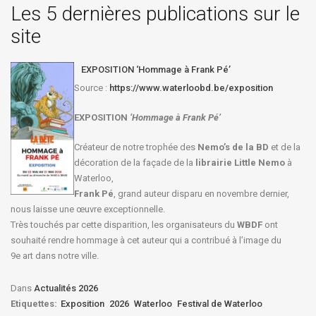
Les 5 dernières publications sur le
site
EXPOSITION ‘Hommage à Frank Pé’
Source :
https://www.waterloobd.be/exposition
EXPOSITION
‘Hommage à
Frank Pé
’
Créateur de notre trophée des
Nemo’s de la BD
et de la
décoration de la façade de la
librairie Little Nemo
à
Waterloo,
Frank Pé
, grand auteur disparu en novembre dernier,
nous laisse une œuvre exceptionnelle.
Très touchés par cette disparition, les organisateurs du
WBDF
ont
souhaité rendre hommage à cet auteur qui a contribué à l’image du
9e art dans notre ville.
Dans
Actualités 2026
Etiquettes:
Exposition
2026
Waterloo
Festival de Waterloo