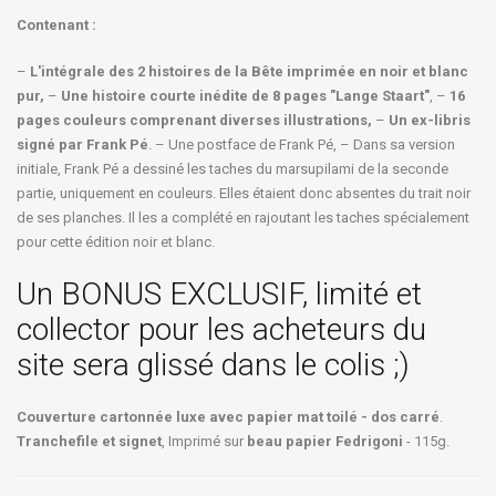
Contenant :
–
L'intégrale des 2 histoires de la Bête imprimée en noir et blanc
pur,
–
Une histoire courte inédite de 8 pages "Lange Staart"
, –
16
pages couleurs comprenant diverses illustrations,
–
Un ex-libris
signé par Frank Pé
. – Une postface de Frank Pé, – Dans sa version
initiale, Frank Pé a dessiné les taches du marsupilami de la seconde
partie, uniquement en couleurs. Elles étaient donc absentes du trait noir
de ses planches. Il les a complété en rajoutant les taches spécialement
pour cette édition noir et blanc.
Un BONUS EXCLUSIF, limité et
collector pour les acheteurs du
site sera glissé dans le colis ;)
Couverture cartonnée luxe avec papier mat toilé - dos carré
.
Tranchefile et signet
, Imprimé sur
beau papier Fedrigoni
- 115g.