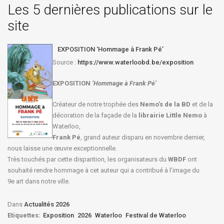
Les 5 dernières publications sur le
site
EXPOSITION ‘Hommage à Frank Pé’
Source :
https://www.waterloobd.be/exposition
EXPOSITION
‘Hommage à
Frank Pé
’
Créateur de notre trophée des
Nemo’s de la BD
et de la
décoration de la façade de la
librairie Little Nemo
à
Waterloo,
Frank Pé
, grand auteur disparu en novembre dernier,
nous laisse une œuvre exceptionnelle.
Très touchés par cette disparition, les organisateurs du
WBDF
ont
souhaité rendre hommage à cet auteur qui a contribué à l’image du
9e art dans notre ville.
Dans
Actualités 2026
Etiquettes:
Exposition
2026
Waterloo
Festival de Waterloo