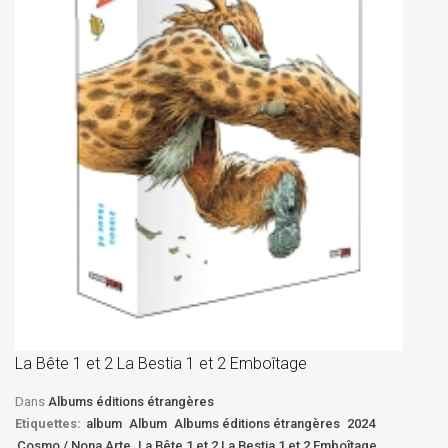
La
D
La Bête 1 et 2 La Bestia 1 et 2 Emboîtage
Et
Bê
Dans
Albums éditions étrangères
Etiquettes:
album
Album
Albums éditions étrangères
2024
Cosmo / Nona Arte
La Bête 1 et 2 La Bestia 1 et 2 Emboîtage