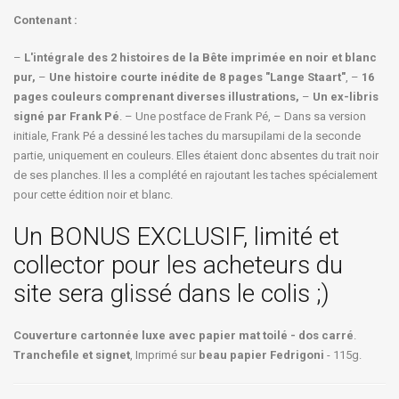
Contenant :
–
L'intégrale des 2 histoires de la Bête imprimée en noir et blanc
pur,
–
Une histoire courte inédite de 8 pages "Lange Staart"
, –
16
pages couleurs comprenant diverses illustrations,
–
Un ex-libris
signé par Frank Pé
. – Une postface de Frank Pé, – Dans sa version
initiale, Frank Pé a dessiné les taches du marsupilami de la seconde
partie, uniquement en couleurs. Elles étaient donc absentes du trait noir
de ses planches. Il les a complété en rajoutant les taches spécialement
pour cette édition noir et blanc.
Un BONUS EXCLUSIF, limité et
collector pour les acheteurs du
site sera glissé dans le colis ;)
Couverture cartonnée luxe avec papier mat toilé - dos carré
.
Tranchefile et signet
, Imprimé sur
beau papier Fedrigoni
- 115g.