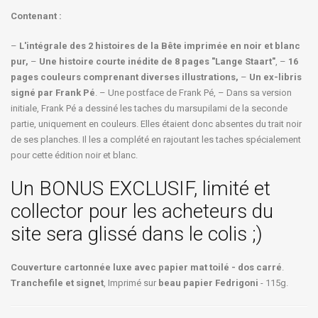
Contenant :
–
L'intégrale des 2 histoires de la Bête imprimée en noir et blanc
pur,
–
Une histoire courte inédite de 8 pages "Lange Staart"
, –
16
pages couleurs comprenant diverses illustrations,
–
Un ex-libris
signé par Frank Pé
. – Une postface de Frank Pé, – Dans sa version
initiale, Frank Pé a dessiné les taches du marsupilami de la seconde
partie, uniquement en couleurs. Elles étaient donc absentes du trait noir
de ses planches. Il les a complété en rajoutant les taches spécialement
pour cette édition noir et blanc.
Un BONUS EXCLUSIF, limité et
collector pour les acheteurs du
site sera glissé dans le colis ;)
Couverture cartonnée luxe avec papier mat toilé - dos carré
.
Tranchefile et signet
, Imprimé sur
beau papier Fedrigoni
- 115g.