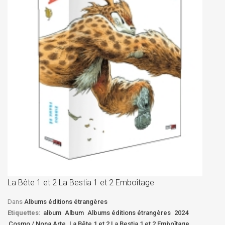
La
D
La Bête 1 et 2 La Bestia 1 et 2 Emboîtage
Et
Bê
Dans
Albums éditions étrangères
Etiquettes:
album
Album
Albums éditions étrangères
2024
Cosmo / Nona Arte
La Bête 1 et 2 La Bestia 1 et 2 Emboîtage