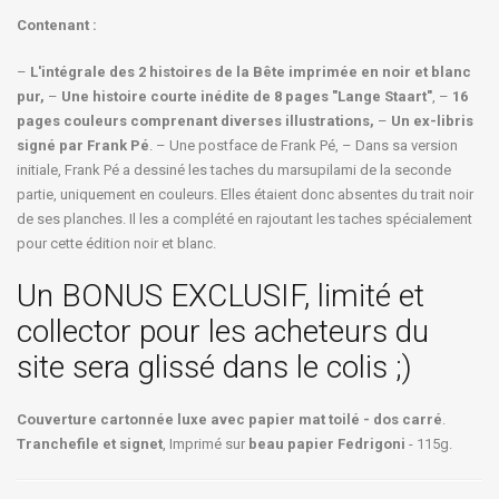
Contenant :
–
L'intégrale des 2 histoires de la Bête imprimée en noir et blanc
pur,
–
Une histoire courte inédite de 8 pages "Lange Staart"
, –
16
pages couleurs comprenant diverses illustrations,
–
Un ex-libris
signé par Frank Pé
. – Une postface de Frank Pé, – Dans sa version
initiale, Frank Pé a dessiné les taches du marsupilami de la seconde
partie, uniquement en couleurs. Elles étaient donc absentes du trait noir
de ses planches. Il les a complété en rajoutant les taches spécialement
pour cette édition noir et blanc.
Un BONUS EXCLUSIF, limité et
collector pour les acheteurs du
site sera glissé dans le colis ;)
Couverture cartonnée luxe avec papier mat toilé - dos carré
.
Tranchefile et signet
, Imprimé sur
beau papier Fedrigoni
- 115g.