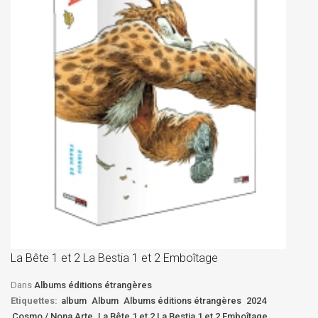
La
D
La Bête 1 et 2 La Bestia 1 et 2 Emboîtage
Et
Bê
Dans
Albums éditions étrangères
Etiquettes:
album
Album
Albums éditions étrangères
2024
Cosmo / Nona Arte
La Bête 1 et 2 La Bestia 1 et 2 Emboîtage