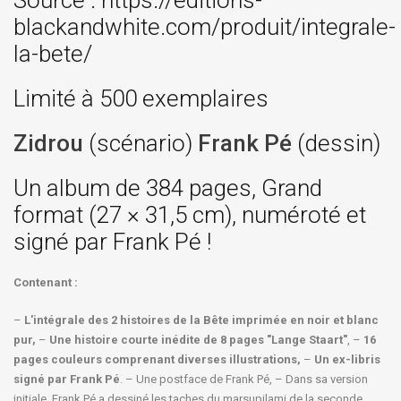
Source : https://editions-
blackandwhite.com/produit/integrale-
la-bete/
Limité à 500 exemplaires
Zidrou
(scénario)
Frank Pé
(dessin)
Un album de 384 pages, Grand
format (27 × 31,5 cm), numéroté et
signé par Frank Pé !
Contenant :
–
L'intégrale des 2 histoires de la Bête imprimée en noir et blanc
pur,
–
Une histoire courte inédite de 8 pages "Lange Staart"
, –
16
pages couleurs comprenant diverses illustrations,
–
Un ex-libris
signé par Frank Pé
. – Une postface de Frank Pé, – Dans sa version
initiale, Frank Pé a dessiné les taches du marsupilami de la seconde