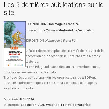
Les 5 dernières publications sur le
site
EXPOSITION ‘Hommage à Frank Pé’
Source :
https://www.waterloobd.be/exposition
EXPOSITION
‘Hommage à
Frank Pé
’
Créateur de notre trophée des
Nemo’s de la BD
et de la
décoration de la façade de la
librairie Little Nemo
à
Waterloo,
Frank Pé
, grand auteur disparu en novembre dernier,
nous laisse une œuvre exceptionnelle.
Très touchés par cette disparition, les organisateurs du
WBDF
ont
souhaité rendre hommage à cet auteur qui a contribué à l’image du
9e art dans notre ville.
Dans
Actualités 2026
Etiquettes:
Exposition
2026
Waterloo
Festival de Waterloo