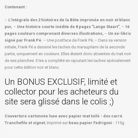
Contenant :
–
L'intégrale des 2 histoires de la Bête imprimée en noir et blanc
pur,
–
Une histoire courte inédite de 8 pages "Lange Staart"
, –
16
pages couleurs comprenant diverses illustrations,
–
Un ex-libris
signé par Frank Pé
. – Une postface de Frank Pé, – Dans sa version
initiale, Frank Pé a dessiné les taches du marsupilami de la seconde
partie, uniquement en couleurs. Elles étaient donc absentes du trait noir
de ses planches. Il les a complété en rajoutant les taches spécialement
pour cette édition noir et blanc.
Un BONUS EXCLUSIF, limité et
collector pour les acheteurs du
site sera glissé dans le colis ;)
Couverture cartonnée luxe avec papier mat toilé - dos carré
.
Tranchefile et signet
, Imprimé sur
beau papier Fedrigoni
- 115g.