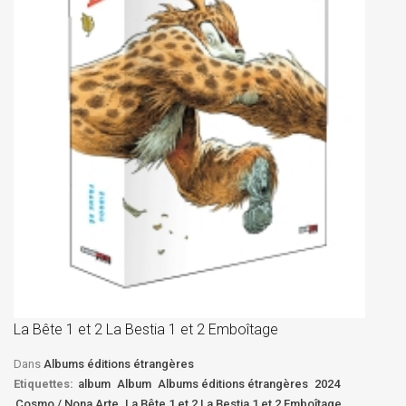
La
D
La Bête 1 et 2 La Bestia 1 et 2 Emboîtage
Et
Bê
Dans
Albums éditions étrangères
Etiquettes:
album
Album
Albums éditions étrangères
2024
Cosmo / Nona Arte
La Bête 1 et 2 La Bestia 1 et 2 Emboîtage