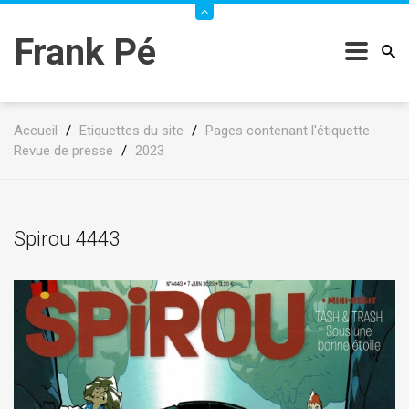
Frank Pé
Accueil
/
Etiquettes du site
/
Pages contenant l'étiquette
Revue de presse
/
2023
Spirou 4443