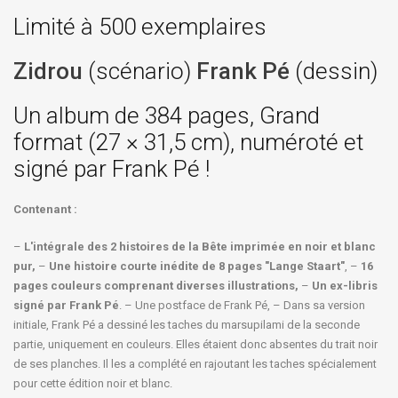
Limité à 500 exemplaires
Zidrou
(scénario)
Frank Pé
(dessin)
Un album de 384 pages, Grand
format (27 × 31,5 cm), numéroté et
signé par Frank Pé !
Contenant :
–
L'intégrale des 2 histoires de la Bête imprimée en noir et blanc
pur,
–
Une histoire courte inédite de 8 pages "Lange Staart"
, –
16
pages couleurs comprenant diverses illustrations,
–
Un ex-libris
signé par Frank Pé
. – Une postface de Frank Pé, – Dans sa version
initiale, Frank Pé a dessiné les taches du marsupilami de la seconde
partie, uniquement en couleurs. Elles étaient donc absentes du trait noir
de ses planches. Il les a complété en rajoutant les taches spécialement
pour cette édition noir et blanc.